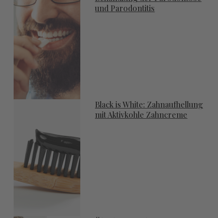
und Parodontitis
Black is White: Zahnaufhellung
mit Aktivkohle Zahncreme